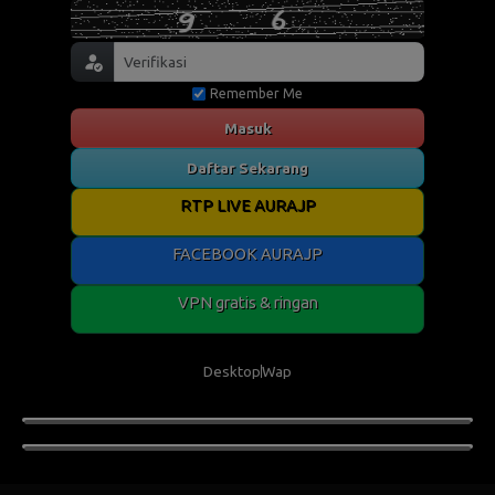
Remember Me
Masuk
Daftar Sekarang
RTP LIVE AURAJP
FACEBOOK AURAJP
VPN gratis & ringan
Desktop
Wap