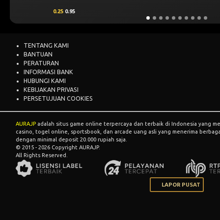
-0.25
0.95
0.00
0.62
TENTANG KAMI
BANTUAN
PERATURAN
INFORMASI BANK
HUBUNGI KAMI
KEBIJAKAN PRIVASI
PERSETUJUAN COOKIES
AURAJP
adalah situs game online terpercaya dan terbaik di Indonesia yang me
casino, togel online, sportsbook, dan arcade uang asli yang menerima berbaga
dengan minimal deposit 20.000 rupiah saja.
© 2015 - 2026 Copyright AURAJP.
All Rights Reserved.
LAPOR PUSAT